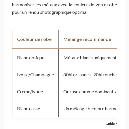
harmoniser les métaux avec la couleur de votre robe
pour un rendu photographique optimal.
Couleur de robe
Mélange recommandé
Blanc optique
Métaux blancs uniquement (argent,
Ivoire/Champagne
80% or jaune + 20% touches d’ar
Crème/Nude
Or rose comme dominant, avec de
Blanc cassé
Un mélange bicolore harmonieux 
Guide du Mélan