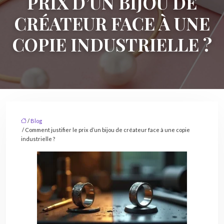
PRIX D’UN BIJOU DE
CRÉATEUR FACE À UNE
COPIE INDUSTRIELLE ?
/
Blog
/ Comment justifier le prix d’un bijou de créateur face à une copie
industrielle ?