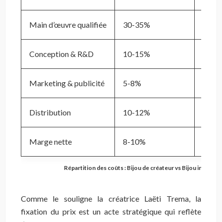
Main d’œuvre qualifiée
30-35%
5-10
Conception & R&D
10-15%
2-3%
Marketing & publicité
5-8%
25-3
Distribution
10-12%
30-3
Marge nette
8-10%
5-7%
Répartition des coûts : Bijou de créateur vs Bijou industrie
Comme le souligne la créatrice Laëti Trema, la
fixation du prix est un acte stratégique qui reflète